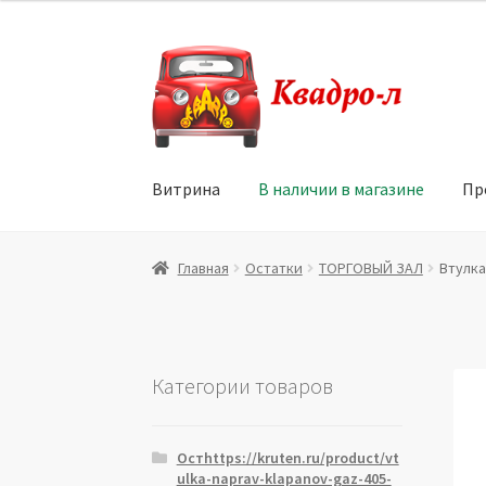
Перейти
Перейти
к
к
навигации
содержимому
Витрина
В наличии в магазине
Пр
Главная
Витрина
Мой аккаунт
Политика в 
Главная
Остатки
ТОРГОВЫЙ ЗАЛ
Втулка
Юридические данные
Категории товаров
Остhttps://kruten.ru/product/vt
ulka-naprav-klapanov-gaz-405-