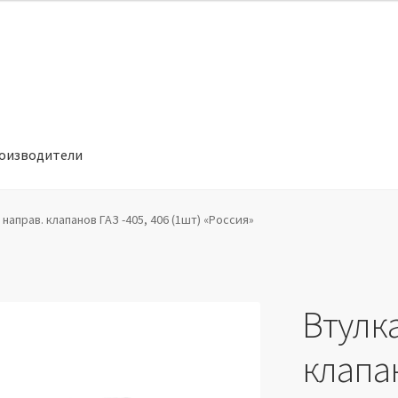
оизводители
отношении обработки персональных данных
Производители
 направ. клапанов ГАЗ -405, 406 (1шт) «Россия»
Втулк
клапан