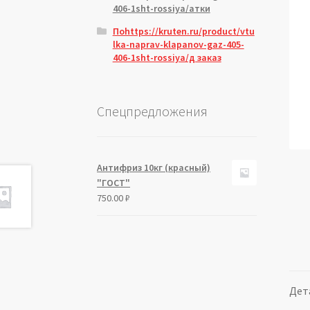
406-1sht-rossiya/атки
Поhttps://kruten.ru/product/vtu
lka-naprav-klapanov-gaz-405-
406-1sht-rossiya/д заказ
Спецпредложения
Антифриз 10кг (красный)
"ГОСТ"
750.00
₽
Дет