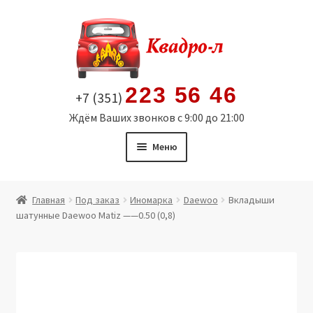
Перейти
Перейти
к
к
навигации
содержимому
223 56 46
+7 (351)
Ждём Ваших звонков с 9:00 до 21:00
Меню
Главная
Главная
Под заказ
Иномарка
Daewoo
Вкладыши
шатунные Daewoo Matiz ——0.50 (0,8)
Витрина
Мой аккаунт
Политика в отношении обработки персональных
данных