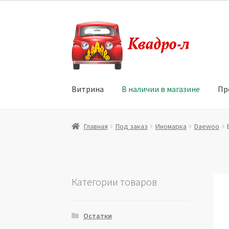
Перейти
Перейти
к
к
навигации
содержимому
Витрина
В наличии в магазине
Пр
Главная
Витрина
Мой аккаунт
Политика в 
Главная
Под заказ
Иномарка
Daewoo
Юридические данные
Категории товаров
Остатки