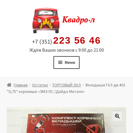
Перейти
Перейти
к
к
навигации
содержимому
223 56 46
+7 (351)
Ждём Ваших звонков с 9:00 до 21:00
Меню
Главная
Главная
Остатки
ТОРГОВЫЙ ЗАЛ
Вкладыши ГАЗ дв.402
*0,75* коренные «ЗМЗ-ПС /Дайдо Металл»
Витрина
Мой аккаунт
Политика в отношении обработки персональных
🔍
данных