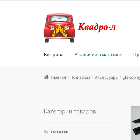
Перейти
Перейти
к
к
навигации
содержимому
Витрина
В наличии в магазине
Пр
Главная
Витрина
Мой аккаунт
Политика в 
Главная
Под заказ
Аксессуары
Декор к
Юридические данные
Категории товаров
Остатки