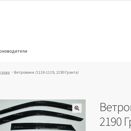
оизводители
отношении обработки персональных данных
Производители
узова
Ветровики /1118-1119, 2190 Гранта/
Ветро
🔍
2190 Г