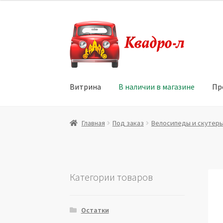
Перейти
Перейти
к
к
навигации
содержимому
Витрина
В наличии в магазине
Пр
Главная
Витрина
Мой аккаунт
Политика в 
Главная
Под заказ
Велосипеды и скутер
Юридические данные
Категории товаров
Остатки