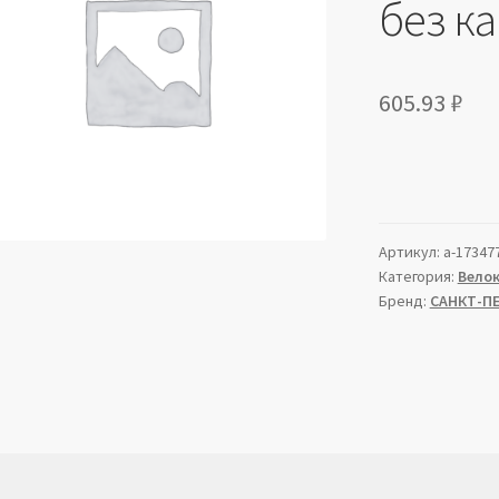
без к
605.93
₽
Артикул:
a-17347
Категория:
Вело
Бренд:
САНКТ-П