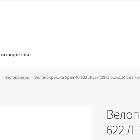
оизводители
отношении обработки персональных данных
Производители
ы
Велокамеры
Велопокрышка Урал 40-622 Л-183 (28х1.625х1.5) без к
Велоп
622 Л-