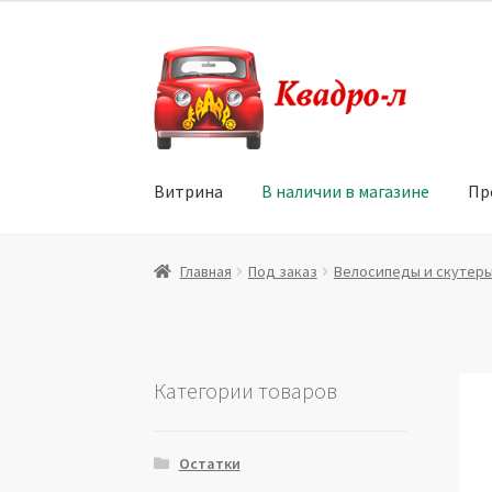
Перейти
Перейти
к
к
навигации
содержимому
Витрина
В наличии в магазине
Пр
Главная
Витрина
Мой аккаунт
Политика в 
Главная
Под заказ
Велосипеды и скутер
Юридические данные
Категории товаров
Остатки