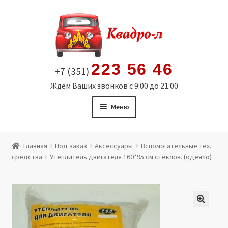
Перейти
Перейти
к
к
навигации
содержимому
223 56 46
+7 (351)
Ждём Ваших звонков с 9:00 до 21:00
Меню
Главная
Главная
Под заказ
Аксессуары
Вспомогательные тех.
средства
Утеплитель двигателя 160*95 см стеклов. (одеяло)
Витрина
Мой аккаунт
Политика в отношении обработки персональных
🔍
данных