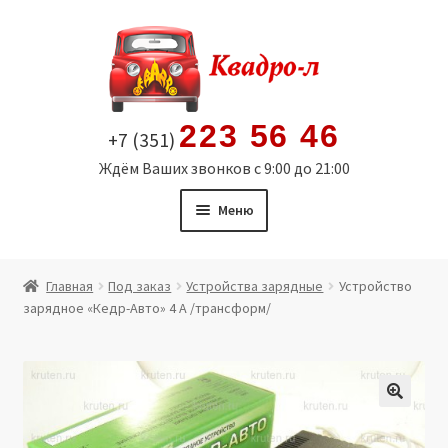
Перейти
Перейти
к
к
навигации
содержимому
223 56 46
+7 (351)
Ждём Ваших звонков с 9:00 до 21:00
Меню
Главная
Главная
Под заказ
Устройства зарядные
Устройство
зарядное «Кедр-Авто» 4 А /трансформ/
Витрина
Мой аккаунт
Политика в отношении обработки персональных
🔍
данных