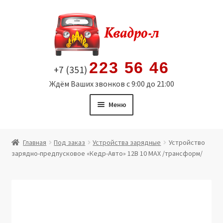
Перейти
Перейти
к
к
навигации
содержимому
223 56 46
+7 (351)
Ждём Ваших звонков с 9:00 до 21:00
Меню
Главная
Главная
Под заказ
Устройства зарядные
Устройство
зарядно-предпусковое «Кедр-Авто» 12В 10 MAX /трансформ/
Витрина
Мой аккаунт
Политика в отношении обработки персональных
данных