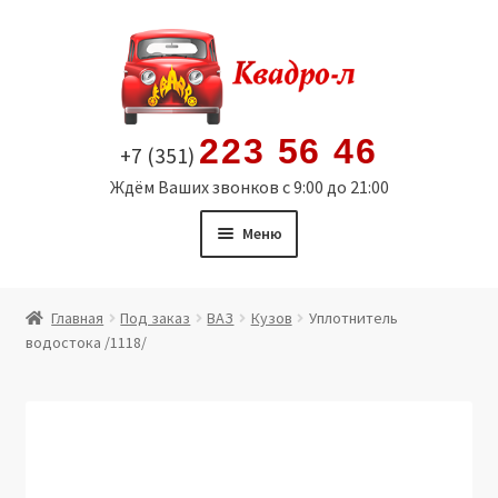
Перейти
Перейти
к
к
навигации
содержимому
223 56 46
+7 (351)
Ждём Ваших звонков с 9:00 до 21:00
Меню
Главная
Главная
Под заказ
ВАЗ
Кузов
Уплотнитель
водостока /1118/
Витрина
Мой аккаунт
Политика в отношении обработки персональных
данных