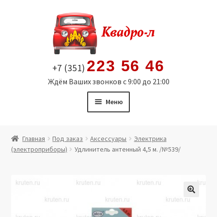
Перейти
Перейти
к
к
навигации
содержимому
223 56 46
+7 (351)
Ждём Ваших звонков с 9:00 до 21:00
Меню
Главная
Главная
Под заказ
Аксессуары
Электрика
(электроприборы)
Удлинитель антенный 4,5 м. /№539/
Витрина
Мой аккаунт
Политика в отношении обработки персональных
🔍
данных