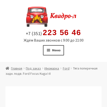
Перейти
Перейти
к
к
навигации
содержимому
223 56 46
+7 (351)
Ждём Ваших звонков с 9:00 до 21:00
Меню
Главная
Главная
Под заказ
Иномарка
Ford
Тяга поперечная
задн. подв. Ford Focus Kuga I-II
Витрина
Мой аккаунт
Политика в отношении обработки персональных
данных