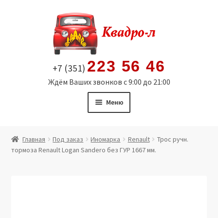
Перейти
Перейти
к
к
навигации
содержимому
223 56 46
+7 (351)
Ждём Ваших звонков с 9:00 до 21:00
Меню
Главная
Главная
Под заказ
Иномарка
Renault
Трос ручн.
тормоза Renault Logan Sandero без ГУР 1667 мм.
Витрина
Мой аккаунт
Политика в отношении обработки персональных
данных