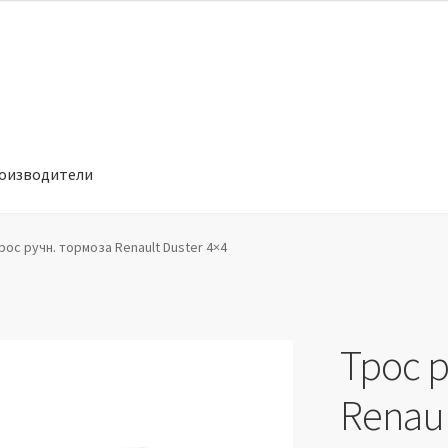
оизводители
отношении обработки персональных данных
Производители
рос ручн. тормоза Renault Duster 4×4
Трос 
Renaul