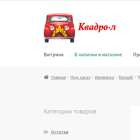
Перейти
Перейти
к
к
навигации
содержимому
Витрина
В наличии в магазине
Пр
Главная
Витрина
Мой аккаунт
Политика в 
Главная
Под заказ
Иномарка
Renault
Т
Юридические данные
Категории товаров
Остатки