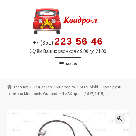
Перейти
Перейти
к
к
навигации
содержимому
223 56 46
+7 (351)
Ждём Ваших звонков с 9:00 до 21:00
Меню
Главная
Главная
Под заказ
Иномарка
Mitsubishi
Трос ручн.
тормоза Mitsubishi Outlander II ASX прав. (1627/1415)
Витрина
Мой аккаунт
Политика в отношении обработки персональных
🔍
данных