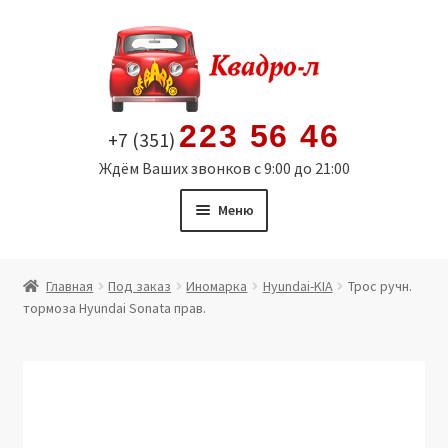
Перейти
Перейти
к
к
навигации
содержимому
223 56 46
+7 (351)
Ждём Ваших звонков с 9:00 до 21:00
Меню
Главная
Главная
Под заказ
Иномарка
Hyundai-KIA
Трос ручн.
тормоза Hyundai Sonata прав.
Витрина
Мой аккаунт
Политика в отношении обработки персональных
данных