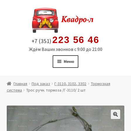
Перейти
Перейти
к
к
навигации
содержимому
223 56 46
+7 (351)
Ждём Ваших звонков с 9:00 до 21:00
Меню
Главная
Главная
Под заказ
Г-3110, 3102, 3302
Тормозная
система
Трос ручн. тормоза /Г-3110/ 2 шт
Витрина
Мой аккаунт
Политика в отношении обработки персональных
🔍
данных