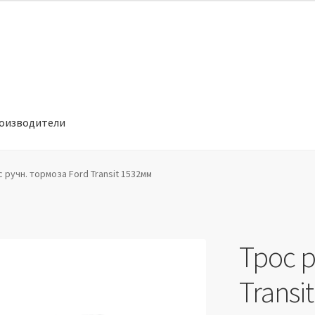
оизводители
отношении обработки персональных данных
Производители
с ручн. тормоза Ford Transit 1532мм
Трос р
Transi