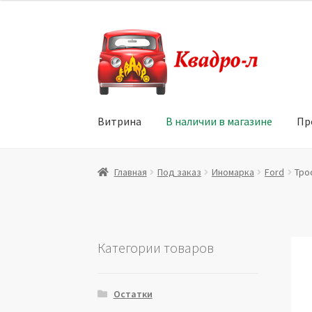
Перейти
Перейти
к
к
навигации
содержимому
Витрина
В наличии в магазине
Пр
Главная
Витрина
Мой аккаунт
Политика в 
Главная
Под заказ
Иномарка
Ford
Тро
Юридические данные
Категории товаров
Остатки