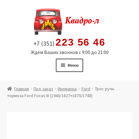
Перейти
Перейти
к
к
навигации
содержимому
223 56 46
+7 (351)
Ждём Ваших звонков с 9:00 до 21:00
Меню
Главная
Главная
Под заказ
Иномарка
Ford
Трос ручн.
тормоза Ford Focus III (1940/1827+1870/1748)
Витрина
Мой аккаунт
Политика в отношении обработки персональных
данных