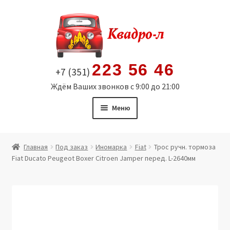
Перейти
Перейти
к
к
навигации
содержимому
223 56 46
+7 (351)
Ждём Ваших звонков с 9:00 до 21:00
Меню
Главная
Главная
Под заказ
Иномарка
Fiat
Трос ручн. тормоза
Fiat Ducato Peugeot Boxer Citroen Jamper перед. L-2640мм
Витрина
Мой аккаунт
Политика в отношении обработки персональных
данных