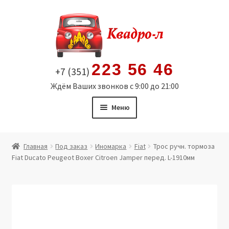
Перейти
Перейти
к
к
навигации
содержимому
223 56 46
+7 (351)
Ждём Ваших звонков с 9:00 до 21:00
Меню
Главная
Главная
Под заказ
Иномарка
Fiat
Трос ручн. тормоза
Fiat Ducato Peugeot Boxer Citroen Jamper перед. L-1910мм
Витрина
Мой аккаунт
Политика в отношении обработки персональных
данных