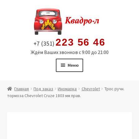
Перейти
Перейти
к
к
навигации
содержимому
223 56 46
+7 (351)
Ждём Ваших звонков с 9:00 до 21:00
Меню
Главная
Главная
Под заказ
Иномарка
Chevrolet
Трос ручн.
тормоза Chevrolet Cruze 1803 мм прав.
Витрина
Мой аккаунт
Политика в отношении обработки персональных
данных