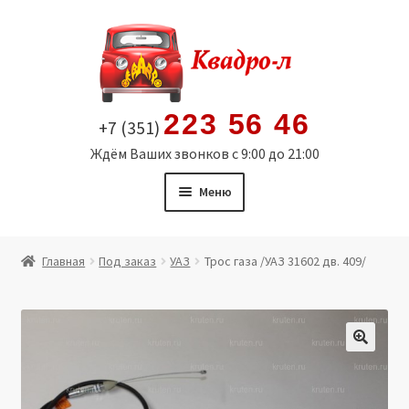
Перейти
Перейти
к
к
навигации
содержимому
223 56 46
+7 (351)
Ждём Ваших звонков с 9:00 до 21:00
Меню
Главная
Главная
Под заказ
УАЗ
Трос газа /УАЗ 31602 дв. 409/
Витрина
Мой аккаунт
🔍
Политика в отношении обработки персональных
данных