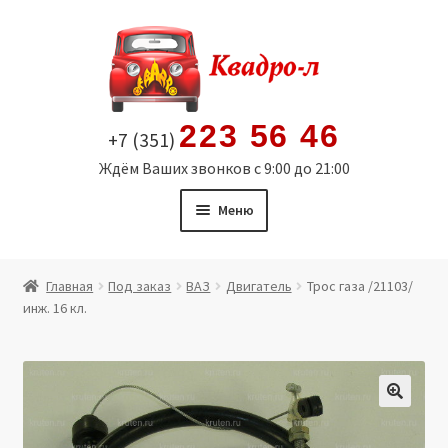
Перейти
Перейти
к
к
навигации
содержимому
223 56 46
+7 (351)
Ждём Ваших звонков с 9:00 до 21:00
Меню
Главная
Главная
Под заказ
ВАЗ
Двигатель
Трос газа /21103/
инж. 16 кл.
Витрина
Мой аккаунт
Политика в отношении обработки персональных
🔍
данных