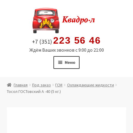
Перейти
Перейти
к
к
навигации
содержимому
223 56 46
+7 (351)
Ждём Ваших звонков с 9:00 до 21:00
Меню
Главная
Главная
Под заказ
ГСМ
Охлаждающие жидкости
Тосол ГОСТовский А -40 (5 кг.)
Витрина
Мой аккаунт
Политика в отношении обработки персональных
данных