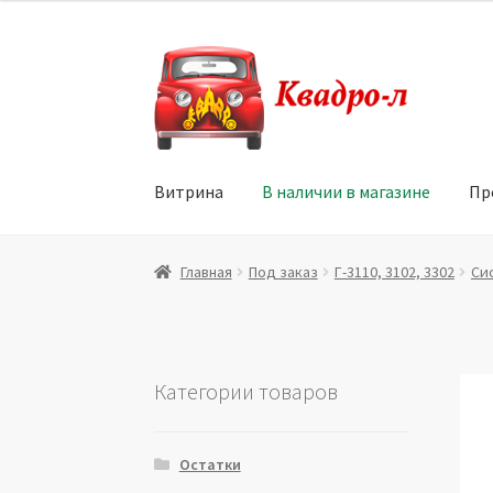
Перейти
Перейти
к
к
навигации
содержимому
Витрина
В наличии в магазине
Пр
Главная
Витрина
Мой аккаунт
Политика в 
Главная
Под заказ
Г-3110, 3102, 3302
Си
Юридические данные
Категории товаров
Остатки