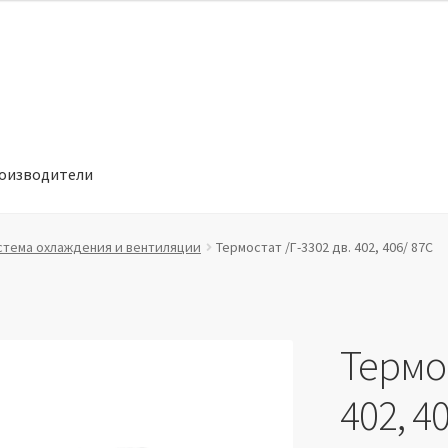
оизводители
отношении обработки персональных данных
Производители
стема охлаждения и вентиляции
Термостат /Г-3302 дв. 402, 406/ 87С
Термос
402, 4