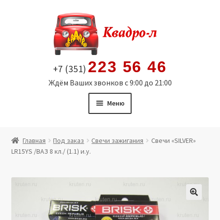
Перейти
Перейти
к
к
навигации
содержимому
223 56 46
+7 (351)
Ждём Ваших звонков с 9:00 до 21:00
Меню
Главная
Главная
Под заказ
Свечи зажигания
Свечи «SILVER»
LR15YS /ВАЗ 8 кл./ (1.1) и.у.
Витрина
Мой аккаунт
Политика в отношении обработки персональных
🔍
данных