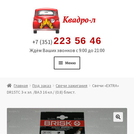
Перейти
Перейти
к
к
навигации
содержимому
223 56 46
+7 (351)
Ждём Ваших звонков с 9:00 до 21:00
Меню
Главная
Главная
Под заказ
Свечи зажигания
Свечи «EXTRA»
DR15TC 3-х эл. /ВАЗ 16 кл./ (0.8) блист.
Витрина
Мой аккаунт
Политика в отношении обработки персональных
🔍
данных