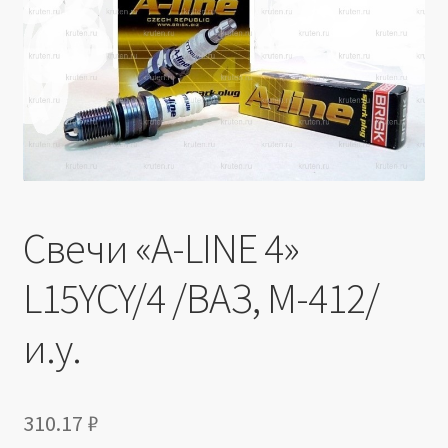
Производители
Юридические данные
Свечи «A-LINE 4»
L15YCY/4 /ВАЗ, М-412/
и.у.
310.17
₽