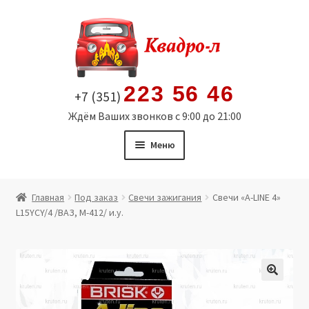
Перейти
Перейти
к
к
навигации
содержимому
223 56 46
+7 (351)
Ждём Ваших звонков с 9:00 до 21:00
Меню
Главная
Главная
Под заказ
Свечи зажигания
Свечи «A-LINE 4»
L15YCY/4 /ВАЗ, М-412/ и.у.
Витрина
Мой аккаунт
Политика в отношении обработки персональных
🔍
данных