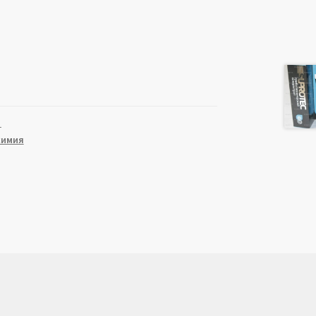
1
химия