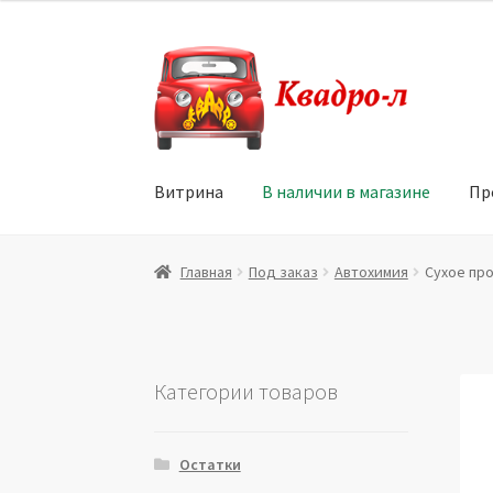
Перейти
Перейти
к
к
навигации
содержимому
Витрина
В наличии в магазине
Пр
Главная
Витрина
Мой аккаунт
Политика в 
Главная
Под заказ
Автохимия
Сухое про
Юридические данные
Категории товаров
Остатки