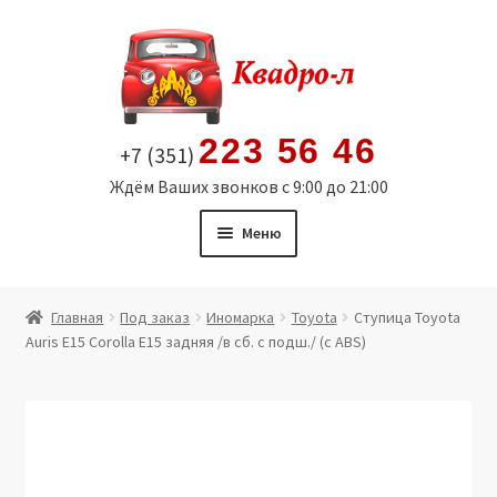
Перейти
Перейти
к
к
навигации
содержимому
223 56 46
+7 (351)
Ждём Ваших звонков с 9:00 до 21:00
Меню
Главная
Главная
Под заказ
Иномарка
Toyota
Ступица Toyota
Auris E15 Corolla E15 задняя /в сб. с подш./ (с ABS)
Витрина
Мой аккаунт
Политика в отношении обработки персональных
данных