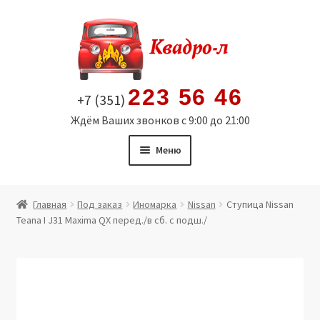
Перейти
Перейти
к
к
навигации
содержимому
223 56 46
+7 (351)
Ждём Ваших звонков с 9:00 до 21:00
Меню
Главная
Главная
Под заказ
Иномарка
Nissan
Ступица Nissan
Teana I J31 Maxima QX перед./в сб. с подш./
Витрина
Мой аккаунт
Политика в отношении обработки персональных
данных