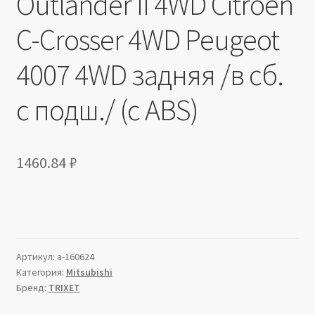
Outlander II 4WD Citroen
C-Crosser 4WD Peugeot
4007 4WD задняя /в сб.
с подш./ (с ABS)
1460.84
₽
Артикул:
a-160624
Категория:
Mitsubishi
Бренд:
TRIXET