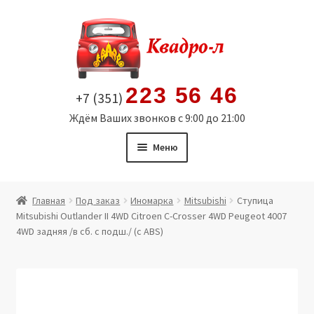
Перейти
Перейти
к
к
навигации
содержимому
223 56 46
+7 (351)
Ждём Ваших звонков с 9:00 до 21:00
Меню
Главная
Главная
Под заказ
Иномарка
Mitsubishi
Ступица
Mitsubishi Outlander II 4WD Citroen C-Crosser 4WD Peugeot 4007
Витрина
4WD задняя /в сб. с подш./ (с ABS)
Мой аккаунт
Политика в отношении обработки персональных
данных