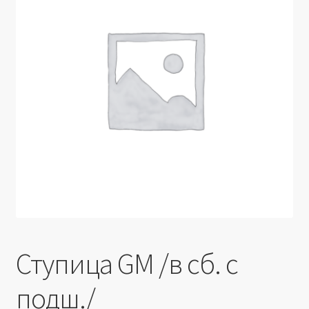
Производители
Юридические данные
Ступица GM /в сб. с
подш./