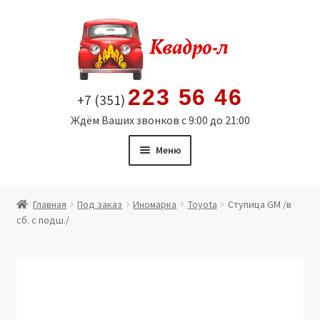
Перейти
Перейти
к
к
навигации
содержимому
223 56 46
+7 (351)
Ждём Ваших звонков с 9:00 до 21:00
Меню
Главная
Главная
Под заказ
Иномарка
Toyota
Ступица GM /в
сб. с подш./
Витрина
Мой аккаунт
Политика в отношении обработки персональных
данных