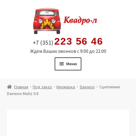
Перейти
Перейти
к
к
навигации
содержимому
223 56 46
+7 (351)
Ждём Ваших звонков с 9:00 до 21:00
Меню
Главная
Главная
Под заказ
Иномарка
Daewoo
Сцепление
Daewoo Matiz 0.8
Витрина
Мой аккаунт
Политика в отношении обработки персональных
данных