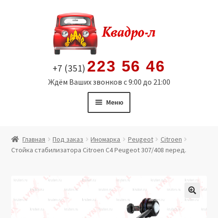
Перейти
Перейти
к
к
навигации
содержимому
223 56 46
+7 (351)
Ждём Ваших звонков с 9:00 до 21:00
Меню
Главная
Главная
Под заказ
Иномарка
Peugeot
Citroen
Стойка стабилизатора Citroen C4 Peugeot 307/408 перед.
Витрина
Мой аккаунт
Политика в отношении обработки персональных
🔍
данных