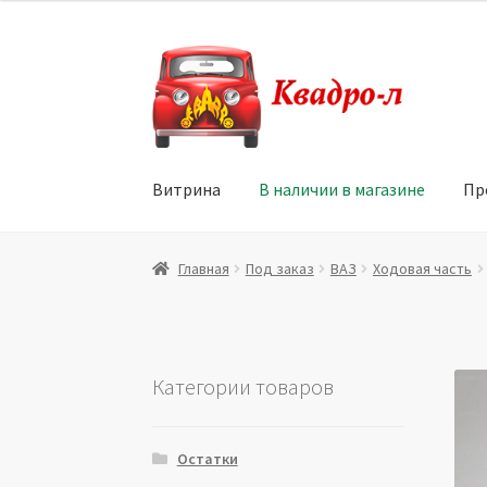
Перейти
Перейти
к
к
навигации
содержимому
Витрина
В наличии в магазине
Пр
Главная
Витрина
Мой аккаунт
Политика в 
Главная
Под заказ
ВАЗ
Ходовая часть
Юридические данные
Категории товаров
Остатки