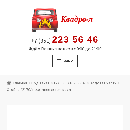
Перейти
Перейти
к
к
навигации
содержимому
223 56 46
+7 (351)
Ждём Ваших звонков с 9:00 до 21:00
Меню
Главная
Главная
Под заказ
Г-3110, 3102, 3302
Ходовая часть
Стойка /2170/ передняя левая масл.
Витрина
Мой аккаунт
Политика в отношении обработки персональных
данных