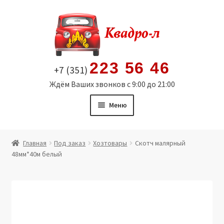
Перейти
Перейти
к
к
навигации
содержимому
223 56 46
+7 (351)
Ждём Ваших звонков с 9:00 до 21:00
Меню
Главная
Главная
Под заказ
Хозтовары
Скотч малярный
48мм*40м белый
Витрина
Мой аккаунт
Политика в отношении обработки персональных
данных