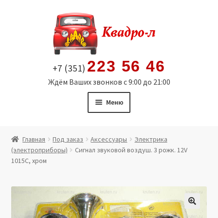
Перейти
Перейти
к
к
навигации
содержимому
223 56 46
+7 (351)
Ждём Ваших звонков с 9:00 до 21:00
Меню
Главная
Главная
Под заказ
Аксессуары
Электрика
(электроприборы)
Сигнал звуковой воздуш. 3 рожк. 12V
Витрина
1015С, хром
Мой аккаунт
Политика в отношении обработки персональных
🔍
данных