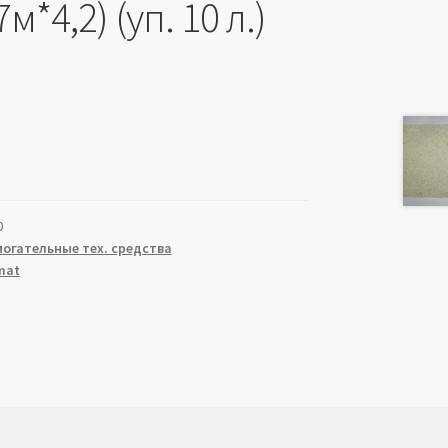
7м*4,2) (уп. 10 л.)
0
огательные тех. средства
mat