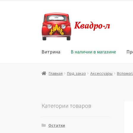
Перейти
Перейти
к
к
навигации
содержимому
Витрина
В наличии в магазине
Пр
Главная
Витрина
Мой аккаунт
Политика в 
Главная
Под заказ
Аксессуары
Вспомог
Юридические данные
Категории товаров
Остатки