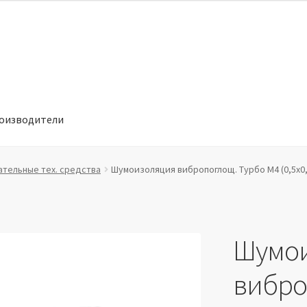
оизводители
отношении обработки персональных данных
Производители
ательные тех. средства
Шумоизоляция вибропоглощ. Турбо М4 (0,5х0,7м
Шумо
вибро