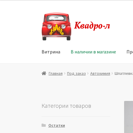
Перейти
Перейти
к
к
навигации
содержимому
Витрина
В наличии в магазине
Пр
Главная
Витрина
Мой аккаунт
Политика в 
Главная
Под заказ
Автохимия
Шпатлевка
Юридические данные
Категории товаров
Остатки