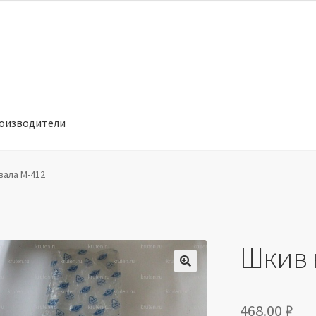
оизводители
отношении обработки персональных данных
Производители
вала М-412
Шкив 
🔍
468.00
₽