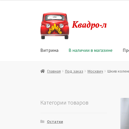
Перейти
Перейти
к
к
навигации
содержимому
Витрина
В наличии в магазине
Пр
Главная
Витрина
Мой аккаунт
Политика в 
Главная
Под заказ
Москвич
Шкив колен
Юридические данные
Категории товаров
Остатки