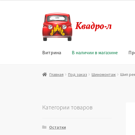
Перейти
Перейти
к
к
навигации
содержимому
Витрина
В наличии в магазине
Пр
Главная
Витрина
Мой аккаунт
Политика в 
Главная
Под заказ
Шиномонтаж
Шип ре
Юридические данные
Категории товаров
Остатки