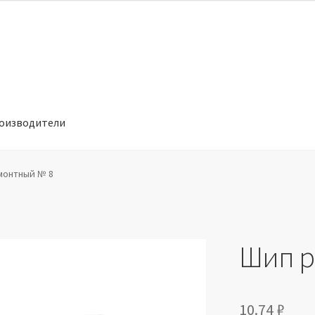
оизводители
отношении обработки персональных данных
Производители
монтный № 8
Шип р
10.74
₽