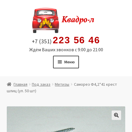
Перейти
Перейти
к
к
навигации
содержимому
223 56 46
+7 (351)
Ждём Ваших звонков с 9:00 до 21:00
Меню
Главная
Главная
Под заказ
Метизы
Саморез Ф4,2*41 крест
шлиц (уп. 50 шт)
Витрина
Мой аккаунт
Политика в отношении обработки персональных
🔍
данных