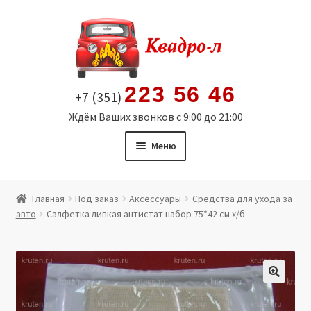
Перейти
Перейти
к
к
навигации
содержимому
223 56 46
+7 (351)
Ждём Ваших звонков с 9:00 до 21:00
Меню
Главная
Главная
Под заказ
Аксессуары
Средства для ухода за
авто
Салфетка липкая антистат набор 75*42 см х/б
Витрина
Мой аккаунт
Политика в отношении обработки персональных
🔍
данных