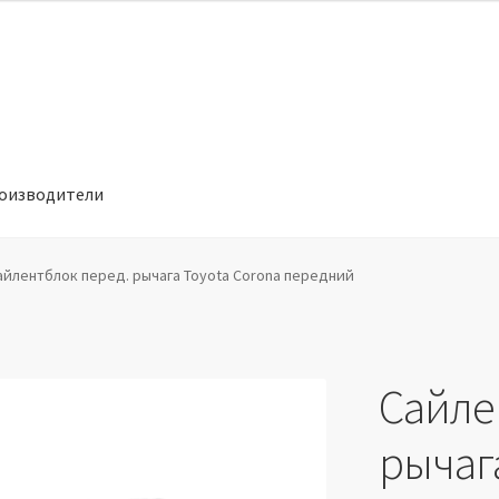
оизводители
отношении обработки персональных данных
Производители
айлентблок перед. рычага Toyota Corona передний
Сайле
рычага