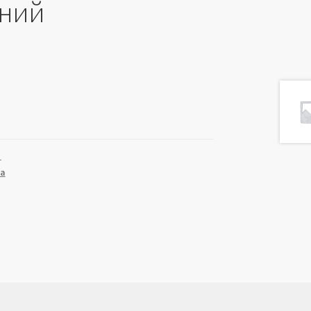
ний
1
ta