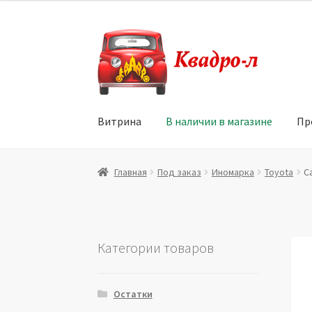
Перейти
Перейти
к
к
навигации
содержимому
Витрина
В наличии в магазине
Пр
Главная
Витрина
Мой аккаунт
Политика в 
Главная
Под заказ
Иномарка
Toyota
С
Юридические данные
Категории товаров
Остатки