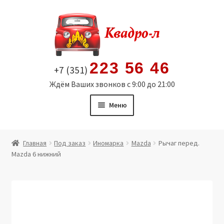
Перейти
Перейти
к
к
навигации
содержимому
223 56 46
+7 (351)
Ждём Ваших звонков с 9:00 до 21:00
Меню
Главная
Главная
Под заказ
Иномарка
Mazda
Рычаг перед.
Mazda 6 нижний
Витрина
Мой аккаунт
Политика в отношении обработки персональных
данных