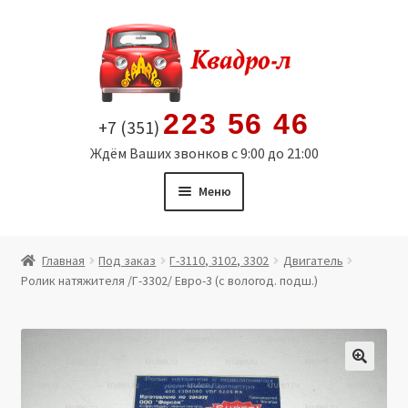
Перейти
Перейти
к
к
навигации
содержимому
223 56 46
+7 (351)
Ждём Ваших звонков с 9:00 до 21:00
Меню
Главная
Главная
Под заказ
Г-3110, 3102, 3302
Двигатель
Ролик натяжителя /Г-3302/ Евро-3 (с вологод. подш.)
Витрина
Мой аккаунт
Политика в отношении обработки персональных
🔍
данных